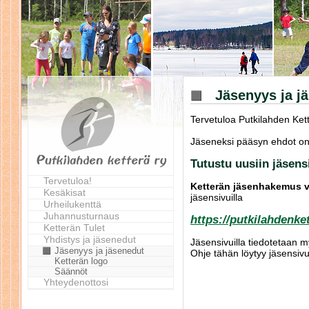
Jäsenyys ja j
Tervetuloa Putkilahden Kett
Jäseneksi pääsyn ehdot on
Tutustu uusiin jäsens
Tervetuloa!
Ketterän jäsenhakemus v
Kesäkisat
jäsensivuilla
Urheilukenttä
Juhannusturnaus
https://putkilahdenket
Ketterän Tulet
Yhdistys ja jäsenedut
Jäsensivuilla tiedotetaan my
Jäsenyys ja jäsenedut
Ohje tähän löytyy jäsensivu
Ketterän logo
Säännöt
Yhteydenottosi