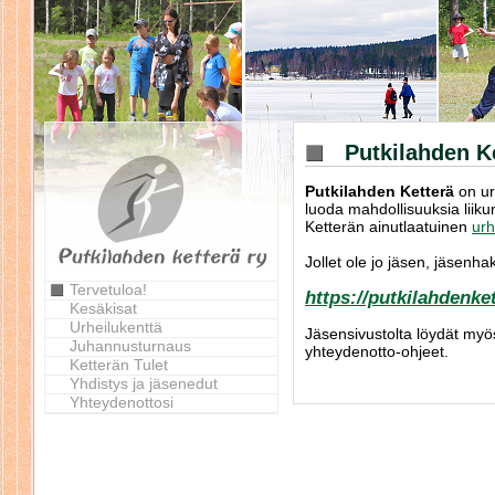
Putkilahden K
Putkilahden Ketterä
on urh
luoda mahdollisuuksia liik
Ketterän ainutlaatuinen
urh
Jollet ole jo jäsen, jäsenh
Tervetuloa!
https://putkilahdenket
Kesäkisat
Urheilukenttä
Jäsensivustolta löydät myö
Juhannusturnaus
yhteydenotto-ohjeet.
Ketterän Tulet
Yhdistys ja jäsenedut
Yhteydenottosi