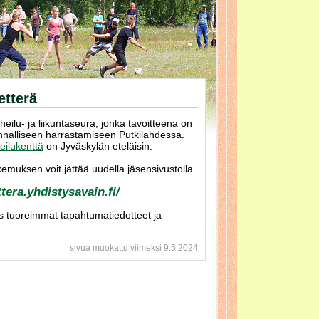
etterä
eilu- ja liikuntaseura, jonka tavoitteena on
unnalliseen harrastamiseen Putkilahdessa.
eilukenttä
on Jyväskylän eteläisin.
akemuksen voit jättää uudella jäsensivustolla
tera.yhdistysavain.fi/
s tuoreimmat tapahtumatiedotteet ja
sivua muokattu viimeksi 9.5.2024