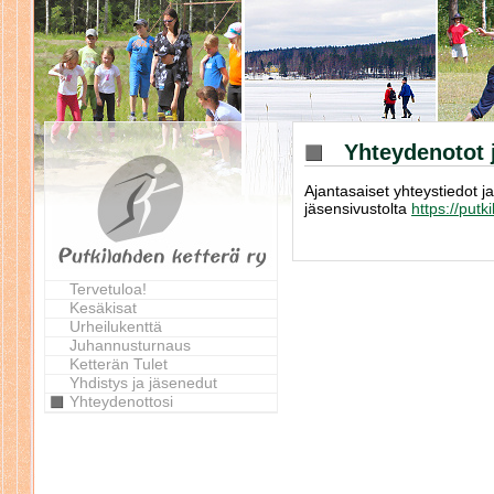
Yhteydenotot 
Ajantasaiset yhteystiedot j
jäsensivustolta
https://putk
Tervetuloa!
Kesäkisat
Urheilukenttä
Juhannusturnaus
Ketterän Tulet
Yhdistys ja jäsenedut
Yhteydenottosi